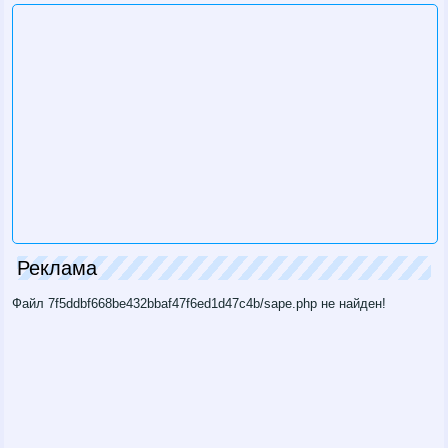
Реклама
Файл 7f5ddbf668be432bbaf47f6ed1d47c4b/sape.php не найден!