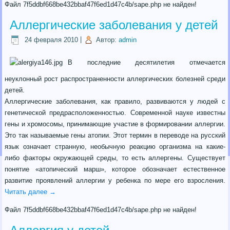
Файл 7f5ddbf668be432bbaf47f6ed1d47c4b/sape.php не найден!
Аллергические заболевания у детей
24 февраля 2010
|
Автор:
admin
В последние десятилетия отмечается
неуклонный рост распространенности аллергических болезней среди
детей.
Аллергические заболевания, как правило, развиваются у людей с
генетической предрасположенностью. Современной науке известны
гены и хромосомы, принимающие участие в формировании аллергии.
Это так называемые гены атопии. Этот термин в переводе на русский
язык означает странную, необычную реакцию организма на какие-
либо факторы окружающей среды, то есть аллергены. Существует
понятие «атопический марш», которое обозначает естественное
развитие проявлений аллергии у ребенка по мере его взросления.
Читать далее
→
Файл 7f5ddbf668be432bbaf47f6ed1d47c4b/sape.php не найден!