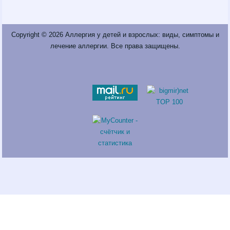
Copyright © 2026
Аллергия у детей и взрослых: виды, симптомы и
лечение аллергии
. Все права защищены.
Fatal error
: Call to a member function return_links() on a non-object
in
/var/www/neprinci/public_html/sneeze.ru/wp-
content/plugins/saper/saper.php
on line
100