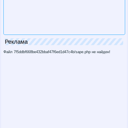
Реклама
Файл 7f5ddbf668be432bbaf47f6ed1d47c4b/sape.php не найден!