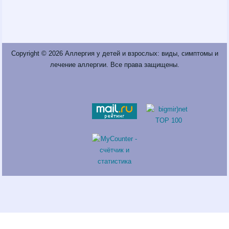
Copyright © 2026
Аллергия у детей и взрослых: виды, симптомы и
лечение аллергии
. Все права защищены.
Fatal error
: Call to a member function return_links() on a non-object