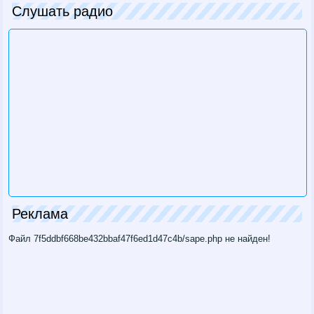
Слушать радио
Реклама
Файл 7f5ddbf668be432bbaf47f6ed1d47c4b/sape.php не найден!