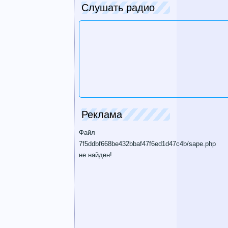
Слушать радио
Реклама
Файл
7f5ddbf668be432bbaf47f6ed1d47c4b/sape.php
не найден!