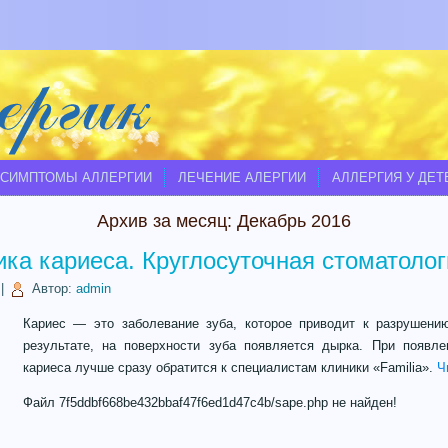
СИМПТОМЫ АЛЛЕРГИИ
ЛЕЧЕНИЕ АЛЕРГИИ
АЛЛЕРГИЯ У ДЕТ
Архив за месяц:
Декабрь 2016
ка кариеса. Круглосуточная стоматолог
|
Автор:
admin
Кариес — это заболевание зуба, которое приводит к разрушени
результате, на поверхности зуба появляется дырка. При появле
кариеса лучше сразу обратится к специалистам клиники «Familia».
Ч
Файл 7f5ddbf668be432bbaf47f6ed1d47c4b/sape.php не найден!