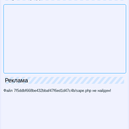
Реклама
Файл 7f5ddbf668be432bbaf47f6ed1d47c4b/sape.php не найден!