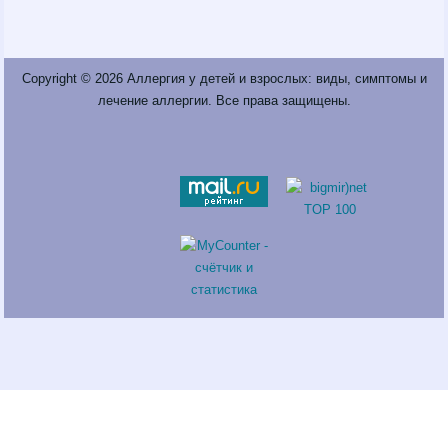
Copyright © 2026
Аллергия у детей и взрослых: виды, симптомы и
лечение аллергии
. Все права защищены.
Fatal error
: Call to a member function return_links() on a non-object
in
/var/www/neprinci/public_html/sneeze.ru/wp-