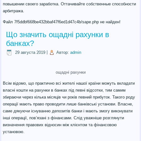
повышении своего заработка. Оттачивайте собственные способности
арбитража.
Файл 7f5ddbf668be432bbaf47f6ed1d47c4b/sape.php не найден!
Що значить ощадні рахунки в
банках?
29 августа 2019
|
Автор:
admin
ощадні рахунки
Всім відомо, що практично всі жителі нашої країни можуть вкладати
власні кошти на рахунки в банках під певні відсотки, тим самим
збираючи через кілька місяців чи років певний прибуток. Такого роду
операції мають право проводити лише банківські установи. Власне,
саме дякуючи існуванню депозитів банки і мають змогу виконувати
інші операції, пов’язані з фінансами. Слід уважніше розглянути
визначення правових відносин між клієнтом та фінансовою
установою.