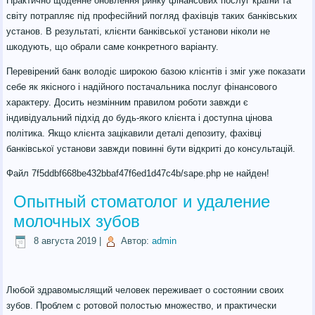
Практично щоденне оновлення ринку фінансових послуг країни та
світу потрапляє під професійний погляд фахівців таких банківських
установ. В результаті, клієнти банківської установи ніколи не
шкодують, що обрали саме конкретного варіанту.
Перевірений банк володіє широкою базою клієнтів і зміг уже показати
себе як якісного і надійного постачальника послуг фінансового
характеру. Досить незмінним правилом роботи завжди є
індивідуальний підхід до будь-якого клієнта і доступна цінова
політика. Якщо клієнта зацікавили деталі депозиту, фахівці
банківської установи завжди повинні бути відкриті до консультацій.
Файл 7f5ddbf668be432bbaf47f6ed1d47c4b/sape.php не найден!
Опытный стоматолог и удаление
молочных зубов
8 августа 2019
|
Автор:
admin
Любой здравомыслящий человек переживает о состоянии своих
зубов. Проблем с ротовой полостью множество, и практически