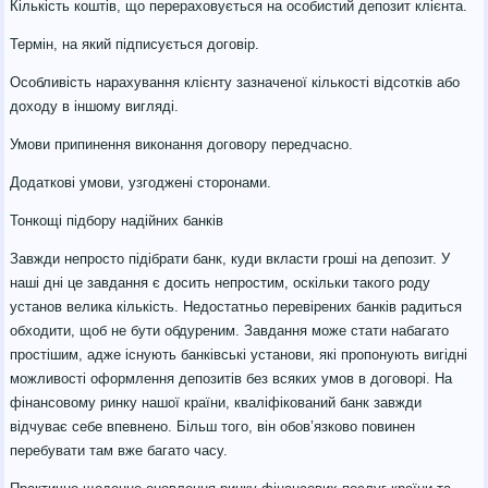
Кількість коштів, що перераховується на особистий депозит клієнта.
Термін, на який підписується договір.
Особливість нарахування клієнту зазначеної кількості відсотків або
доходу в іншому вигляді.
Умови припинення виконання договору передчасно.
Додаткові умови, узгоджені сторонами.
Тонкощі підбору надійних банків
Завжди непросто підібрати банк, куди вкласти гроші на депозит. У
наші дні це завдання є досить непростим, оскільки такого роду
установ велика кількість. Недостатньо перевірених банків радиться
обходити, щоб не бути обдуреним. Завдання може стати набагато
простішим, адже існують банківські установи, які пропонують вигідні
можливості оформлення депозитів без всяких умов в договорі. На
фінансовому ринку нашої країни, кваліфікований банк завжди
відчуває себе впевнено. Більш того, він обов’язково повинен
перебувати там вже багато часу.