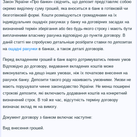
Закон України «Про банки» свідчить, що депозит представляє собою
окремо виділену суму грошей, яка вноситься в банк в готівковій чи
безготівковій формі. Кошти розміщуються громадянами на їх
індивідуальних ощадніх рахунках у банку на договірних засадах на
визначений термін зберігання або без будь-якого строку і мають бути
виплаченими власнику рахунка відповідно до пунктів договору. В
даній статті ми спробуємо детальніше розібрати ставки по депозитах
на
ощадні рахунки
в банках, а також деталі договорів.
Перед вкладенням грошей в банк варто дотримуватись певних умов
Відповідно до договору, видавання вкладених коштів може
виконуватись на дещо інших умовах, ніж їх початкове внесення на
рахунок банку. Депозити такого роду називають умовними. Умови не
мають порушувати чинне законодавство України. Не менш поширені
строкові депозити, які включають додавання коштів на конкретний
визначений строк. В той же час, відсутність терміну договору
визначає вклад як на вимогу.
Документ договору з банком включає наступне:
Вид внесення грошей.