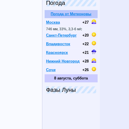
Погода
Погода от Метеоновы
Москва
+27
746 мм, 33%, З,3-6 м/с
Санкт-Петербург
+20
Владивосток
+22
Красноярск
+21
Нижний Новгород
+28
Сочи
+26
8 августа, суббота
Фазы Луны