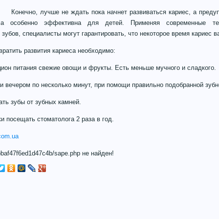
Конечно, лучше не ждать пока начнет развиваться кариес, а преду
са особенно эффективна для детей. Применяя современные тех
зубов, специалисты могут гарантировать, что некоторое время кариес ва
вратить развития кариеса необходимо:
цион питания свежие овощи и фрукты. Есть меньше мучного и сладкого.
 и вечером по несколько минут, при помощи правильно подобранной зубн
ть зубы от зубных камней.
и посещать стоматолога 2 раза в год.
.com.ua
baf47f6ed1d47c4b/sape.php не найден!