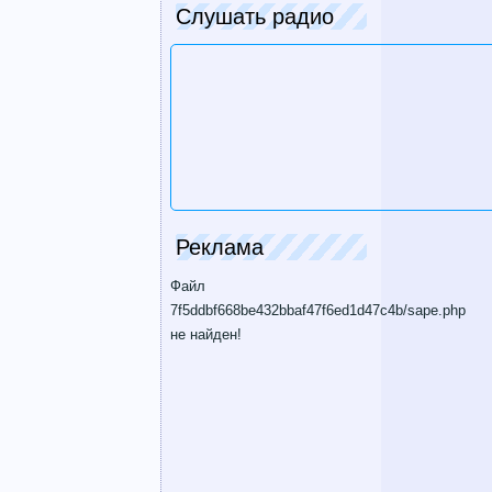
Слушать радио
Реклама
Файл
7f5ddbf668be432bbaf47f6ed1d47c4b/sape.php
не найден!