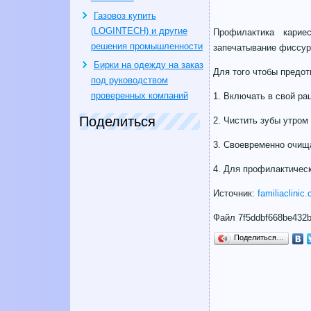
Газовоз купить
(LOGINTECH) и другие
Профилактика карие
решения промышленности
запечатывание фиссур 
Бирки на одежду на заказ
Для того чтобы предот
под руководством
проверенных компаний
1. Включать в свой ра
Поделиться
2. Чистить зубы утром
3. Своевременно очища
4. Для профилактическ
Источник:
familiaclinic
Файл 7f5ddbf668be432b
Поделиться…