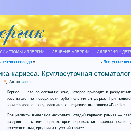
СИМПТОМЫ АЛЛЕРГИИ
ЛЕЧЕНИЕ АЛЕРГИИ
АЛЛЕРГИЯ У ДЕТ
пилепсию навсегда
»
«
Доступные цены
ка кариеса. Круглосуточная стоматолог
|
Автор:
admin
Кариес — это заболевание зуба, которое приводит к разрушени
результате, на поверхности зуба появляется дырка. При появле
кариеса лучше сразу обратится к специалистам клиники «Familia».
Специалисты выделяют несколько стадий кариеса: ранняя — стад
поздняя — стадия, при которой поражаются твердые ткани з
поверхностный, средний и глубокий кариес.