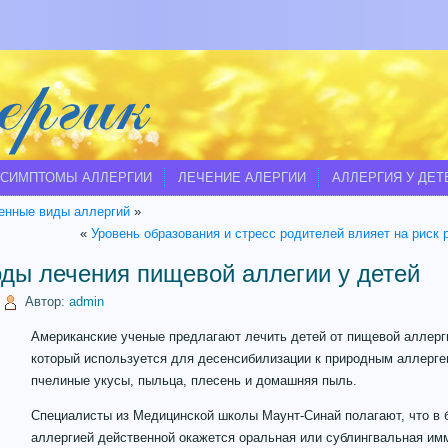
СИМПТОМЫ АЛЛЕРГИИ
ЛЕЧЕНИЕ АЛЕРГИИ
АЛЛЕРГИЯ У ДЕТ
енные виды аллергий
»
«
Уровень образования и стресс родителей влияет на риск 
ды лечения пищевой аллегии у детей
|
Автор:
admin
Американские ученые предлагают лечить детей от пищевой аллерг
который используется для десенсибилизации к природным аллерген
пчелиные укусы, пыльца, плесень и домашняя пыль.
Специалисты из Медицинской школы Маунт-Синай полагают, что в 
аллергией действенной окажется оральная или сублингвальная имм