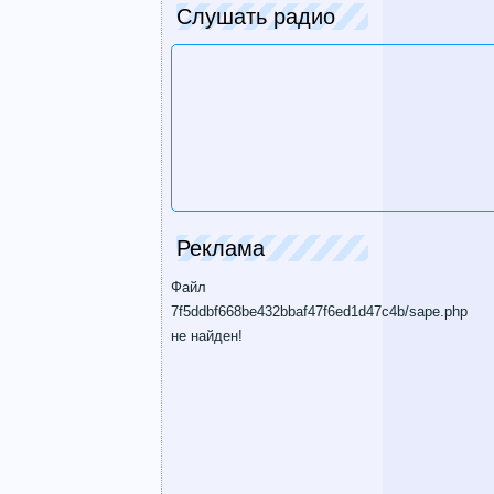
Слушать радио
Реклама
Файл
7f5ddbf668be432bbaf47f6ed1d47c4b/sape.php
не найден!