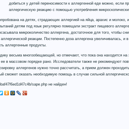
добиться у детей переносимости к аллергенной еде можно, если п
аллергическую реакцию с помощью употребления микроскопических
пробована на детях, страдающих аллергией на яйца, арахис и молоко,
пытаний детям под язык регулярно помещали экстракт пищевого аллерге
всасывала микроколичество аллергена, достаточное для того, чтобы сни
аллергической реакции. Постепенно доза аллергена увеличивалась, и в 
ть аллергенные продукты.
дику весьма многообещающей, но отмечают, что пока она находится на
 ее в массовом порядке рано. Исследователи также не рекомендуют пов
озировку аллергенов нужно точно рассчитать, а прием должен проходит
рый сможет оказать необходимую помощь в случае сильной аллергическо
baf47f6ed1d47c4b/sape.php не найден!