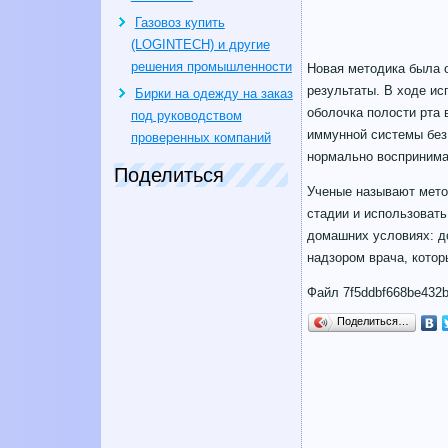
Газовоз купить
(LOGINTECH) и другие
решения промышленности
Новая методика была о
результаты. В ходе ис
Бирки на одежду на заказ
оболочка полости рта 
под руководством
иммунной системы без 
проверенных компаний
нормально воспринима
Поделиться
Ученые называют мето
стадии и использовать
домашних условиях: д
надзором врача, кото
Файл 7f5ddbf668be432b
Поделиться…