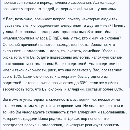
проявиться только в период полового созревания. Астма чаще
возникает у взрослых людей, аллергический ринит – у пожилых.
У Вас, возможно, возникает вопрос, почему некоторые люди так
чувствительны к определенным аллергенам, а другие – нет? Почему
у людей, склонных к аллергиям, организм вырабатывает больше
иммуноглобулина класса Е (IgE), чем у тех, кто к ним не склонен?
Основной причиной является наследственность. Известно, что
склонность к аллергиям – дело, так сказать, семейное. Уровень
риска того, что Вы будете подвержены аллергии, напрямую связан
со склонностью к аллергиям Ваших родителей. Если родители не
имели такой склонности, риск, что она появится у Вас, составляет
всего 15%. Если склонность к аллергиям была у одного из
родителей – степень риска повышается до 30%; если же у обоих –
вероятность того, что Вы склонны к аллергии, составит более 60%.
Вы можете унаследовать склонность к аллергии, но, несмотря на
это, ее симптомы могут так и не проявиться. Не является фактом и
то, что Вы унаследуете склонность к тем аллергиям и заболеваниям,
которыми страдали Ваши родители. До сих пор неясно, что
определяет перечень аллергенов, на которые реагирует организм.