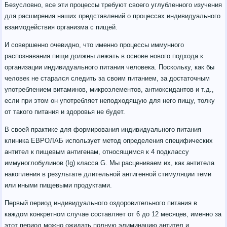
Безусловно, все эти процессы требуют своего углубленного изучения
для расширения наших представлений о процессах индивидуального
взаимодействия организма с пищей.
И совершенно очевидно, что именно процессы иммунного
распознавания пищи должны лежать в основе нового подхода к
организации индивидуального питания человека. Поскольку, как бы
человек не старался следить за своим питанием, за достаточным
употреблением витаминов, микроэлементов, антиоксидантов и т.д.,
если при этом он употребляет неподходящую для него пищу, толку
от такого питания и здоровья не будет.
В своей практике для формирования индивидуального питания
клиника ЕВРОЛАБ использует метод определения специфических
антител к пищевым антигенам, относящимся к 4 подклассу
иммуноглобулинов (Ig) класса G. Мы расцениваем их, как антитела
накопления в результате длительной антигенной стимуляции теми
или иными пищевыми продуктами.
Первый период индивидуального оздоровительного питания в
каждом конкретном случае составляет от 6 до 12 месяцев, именно за
этот период можно ожидать полную элиминацию антител и