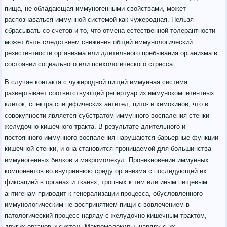
пища, не обладающая иммуногенными свойствами, может
распознаваться иммунной системой как чужеродная. Нельзя
сбрасывать со счетов и то, что отмена естественной толерантности
может быть следствием снижения общей иммунологический
резистентности организма или длительного пребывания организма в
состоянии социального или психологического стресса.
В случае контакта с чужеродной пищей иммунная система
развертывает соответствующий репертуар из иммунокомпетентных
клеток, спектра специфических антител, цито- и хемокинов, что в
совокупности является субстратом иммунного воспаления стенки
желудочно-кишечного тракта. В результате длительного и
постоянного иммунного воспаления нарушаются барьерные функции
кишечной стенки, и она становится проницаемой для большинства
иммуногенных белков и макромолекул. Проникновение иммунных
компонентов во внутреннюю среду организма с последующей их
фиксацией в органах и тканях, тропных к тем или иным пищевым
антигенам приводит к генерализации процесса, обусловленного
иммунологическим не воспринятием пищи с вовлечением в
патологический процесс наряду с желудочно-кишечным трактом,
других органов и систем. Макромолекулы, наряду с их