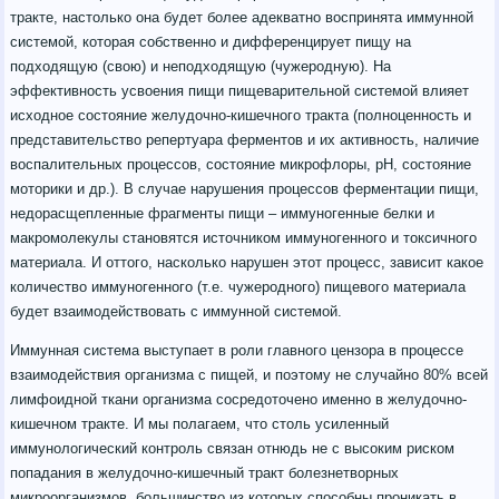
тракте, настолько она будет более адекватно воспринята иммунной
системой, которая собственно и дифференцирует пищу на
подходящую (свою) и неподходящую (чужеродную). На
эффективность усвоения пищи пищеварительной системой влияет
исходное состояние желудочно-кишечного тракта (полноценность и
представительство репертуара ферментов и их активность, наличие
воспалительных процессов, состояние микрофлоры, рН, состояние
моторики и др.). В случае нарушения процессов ферментации пищи,
недорасщепленные фрагменты пищи – иммуногенные белки и
макромолекулы становятся источником иммуногенного и токсичного
материала. И оттого, насколько нарушен этот процесс, зависит какое
количество иммуногенного (т.е. чужеродного) пищевого материала
будет взаимодействовать с иммунной системой.
Иммунная система выступает в роли главного цензора в процессе
взаимодействия организма с пищей, и поэтому не случайно 80% всей
лимфоидной ткани организма сосредоточено именно в желудочно-
кишечном тракте. И мы полагаем, что столь усиленный
иммунологический контроль связан отнюдь не с высоким риском
попадания в желудочно-кишечный тракт болезнетворных
микроорганизмов, большинство из которых способны проникать в