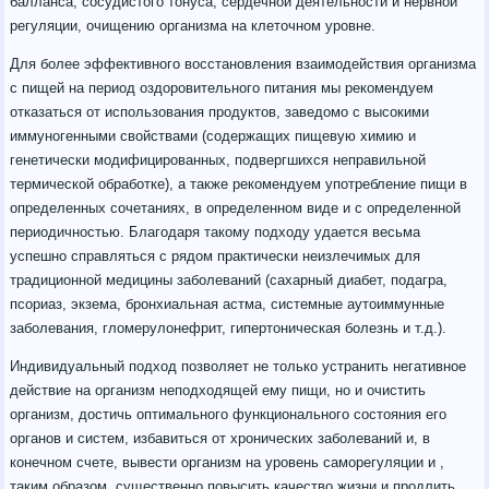
балланса, сосудистого тонуса, сердечной деятельности и нервной
регуляции, очищению организма на клеточном уровне.
Для более эффективного восстановления взаимодействия организма
с пищей на период оздоровительного питания мы рекомендуем
отказаться от использования продуктов, заведомо с высокими
иммуногенными свойствами (содержащих пищевую химию и
генетически модифицированных, подвергшихся неправильной
термической обработке), а также рекомендуем употребление пищи в
определенных сочетаниях, в определенном виде и с определенной
периодичностью. Благодаря такому подходу удается весьма
успешно справляться с рядом практически неизлечимых для
традиционной медицины заболеваний (сахарный диабет, подагра,
псориаз, экзема, бронхиальная астма, системные аутоиммунные
заболевания, гломерулонефрит, гипертоническая болезнь и т.д.).
Индивидуальный подход позволяет не только устранить негативное
действие на организм неподходящей ему пищи, но и очистить
организм, достичь оптимального функционального состояния его
органов и систем, избавиться от хронических заболеваний и, в
конечном счете, вывести организм на уровень саморегуляции и ,
таким образом, существенно повысить качество жизни и продлить