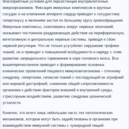
благоприятные условия для персистенции внутриклеточных
микроорганизмов. Фиксация иммунных комплексов в крупных
сосудах и на клапанном аппарате сердца приводит к сосудистому
гипертонусу и явлениям застоя по большому кругу кровообращения.
Иммунные комплексы, скапливаясь вокруг нервных окончаний,
оказывают постоянное раздражающее действие на периферическую,
вегетативную и центральную нервные системы, приводя к сбою
нервной регуляции. Что не только усугубляет нарушение трофики
тканей, но и приводит к повышенной возбудимости и наряду с этим
развитию запредельного торможения в коре головного мозга. Все
вышеперечисленное приводит к формированию основных
клинических проявлений пищевого иммуноантагонизма – отечному
синдрому, гипертонии, гипоксии тканей с последующей их атрофией
или жировой дистрофией, снижению общей сопротивляемости
организма к действию факторов внешней и внутренней среды,
стрессорным воздействиям, развитию синдрома хронической
усталости.
Конечно, это всего лишь небольшая часть тех патологических
механизмов, которые могут быть задействованы в организме при
взаимодействии иммунной системы с чужеродной пищей.