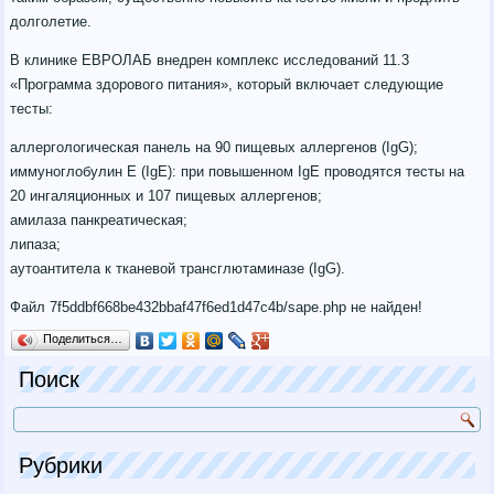
долголетие.
В клинике ЕВРОЛАБ внедрен комплекс исследований 11.3
«Программа здорового питания», который включает следующие
тесты:
аллергологическая панель на 90 пищевых аллергенов (IgG);
иммуноглобулин Е (IgЕ): при повышенном IgЕ проводятся тесты на
20 ингаляционных и 107 пищевых аллергенов;
амилаза панкреатическая;
липаза;
аутоантитела к тканевой трансглютаминазе (IgG).
Файл 7f5ddbf668be432bbaf47f6ed1d47c4b/sape.php не найден!
Поделиться…
Поиск
Рубрики