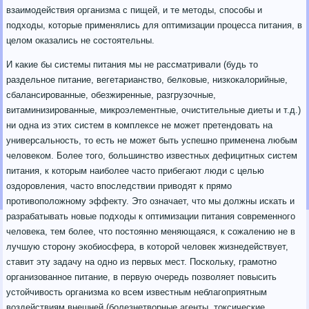
взаимодействия организма с пищей, и те методы, способы и
подходы, которые применялись для оптимизации процесса питания, в
целом оказались не состоятельны.
И какие бы системы питания мы не рассматривали (будь то
раздельное питание, вегетарианство, белковые, низкокалорийные,
сбалансированные, обезжиренные, разгрузочные,
витаминизированные, микроэлементные, очистительные диеты и т.д.)
ни одна из этих систем в комплексе не может претендовать на
универсальность, то есть не может быть успешно применена любым
человеком. Более того, большинство известных дефицитных систем
питания, к которым наиболее часто прибегают люди с целью
оздоровления, часто впоследствии приводят к прямо
противоположному эффекту. Это означает, что мы должны искать и
разрабатывать новые подходы к оптимизации питания современного
человека, тем более, что постоянно меняющаяся, к сожалению не в
лучшую сторону экобиосфера, в которой человек жизнедействует,
ставит эту задачу на одно из первых мест. Поскольку, грамотно
организованное питание, в первую очередь позволяет повысить
устойчивость организма ко всем известным неблагоприятным
воздействиям внешней (болезнетворные агенты, токсические