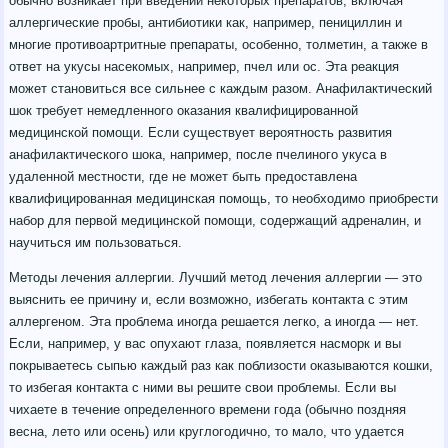
обычно возникает при введении некоторых препаратов, включая
аллергические пробы, антибиотики как, например, пенициллин и
многие противоартритные препараты, особенно, толметин, а также в
ответ на укусы насекомых, например, пчел или ос. Эта реакция
может становиться все сильнее с каждым разом. Анафилактический
шок требует немедленного оказания квалифицированной
медицинской помощи. Если существует вероятность развития
анафилактического шока, например, после пчелиного укуса в
удаленной местности, где не может быть предоставлена
квалифицированная медицинская помощь, то необходимо приобрести
набор для первой медицинской помощи, содержащий адреналин, и
научиться им пользоваться.
Методы лечения аллергии. Лучший метод лечения аллергии — это
выяснить ее причину и, если возможно, избегать контакта с этим
аллергеном. Эта проблема иногда решается легко, а иногда — нет.
Если, например, у вас опухают глаза, появляется насморк и вы
покрываетесь сыпью каждый раз как поблизости оказываются кошки,
то избегая контакта с ними вы решите свои проблемы. Если вы
чихаете в течение определенного времени года (обычно поздняя
весна, лето или осень) или круглогодично, то мало, что удается