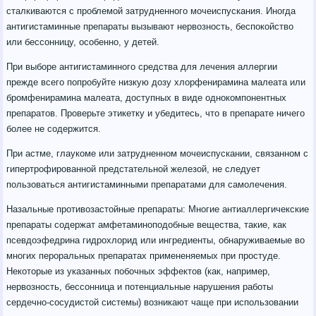
сталкиваются с проблемой затрудненного мочеиспускания. Иногда
антигистаминные препараты вызывают нервозность, беспокойство
или бессонницу, особенно, у детей.
При выборе антигистаминного средства для лечения аллергии
прежде всего попробуйте низкую дозу хлорфенирамина малеата или
бромфенирамина малеата, доступных в виде однокомпонентных
препаратов. Проверьте этикетку и убедитесь, что в препарате ничего
более не содержится.
При астме, глаукоме или затрудненном мочеиспускании, связанном с
гипертрофированной предстательной железой, не следует
пользоваться антигистаминными препаратами для самолечения.
Назальные противозастойные препараты: Многие антиаллергичекские
препараты содержат амфетаминоподобные вещества, такие, как
псевдоэфедрина гидрохлорид или ингредиенты, обнаруживаемые во
многих пероральных препаратах примененяемых при простуде.
Некоторые из указанных побочных эффектов (как, например,
нервозность, бессонница и потенциальные нарушения работы
сердечно-сосудистой системы) возникают чаще при использовании