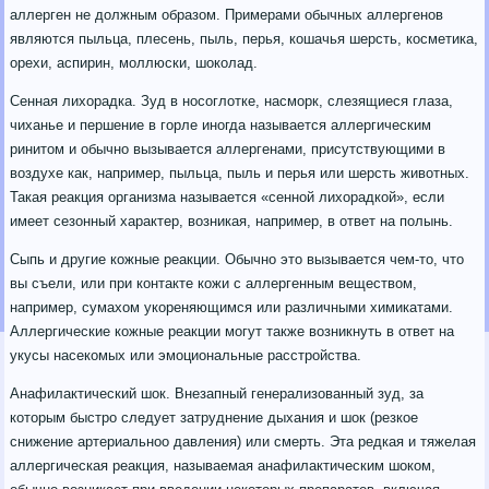
аллерген не должным образом. Примерами обычных аллергенов
являются пыльца, плесень, пыль, перья, кошачья шерсть, косметика,
орехи, аспирин, моллюски, шоколад.
Сенная лихорадка.
Зуд в носоглотке, насморк, слезящиеся глаза,
чиханье и першение в горле иногда называется аллергическим
ринитом и обычно вызывается аллергенами, присутствующими в
воздухе как, например, пыльца, пыль и перья или шерсть животных.
Такая реакция организма называется «сенной лихорадкой», если
имеет сезонный характер, возникая, например, в ответ на полынь.
Сыпь и другие кожные реакции. Обычно это вызывается чем-то, что
вы съели, или при контакте кожи с аллергенным веществом,
например, сумахом укореняющимся или различными химикатами.
Аллергические кожные реакции могут также возникнуть в ответ на
укусы насекомых или эмоциональные расстройства.
Анафилактический шок. Внезапный генерализованный зуд, за
которым быстро следует затруднение дыхания и шок (резкое
снижение артериальноо давления) или смерть. Эта редкая и тяжелая
аллергическая реакция, называемая анафилактическим шоком,