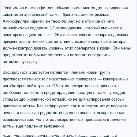
Теофиллин и аминофиллин обычно применяются для купирования
симптомов хронической астмы, бронхита или эмфиземы.
Аминофиллин идентичен теофиллину, но в отличие от него
аминофиллин содержит 1,2-этилендиамин, который вызывает у
некоторых пациентов сыпь. Эти лекарственные препараты должны
применяться в точном соответствии с назначением, при этом врач
должен контролировать уровень этих препаратов в крови. Эти меры
предотвратят побочные эффекты и позволят определить
оптимальную дозу.
Зафирлукаст и зилеутон являются членами новой группы
противоастматических лекарственных препаратов — конкурентных
ингибиторов лейкотриена. Оба этих лекарственных препарата
одобрены только для предотвращения приступов астмы у людей,
страдающих хронической астмой, но не для купирования острых
приступов астмы. Как зафирлукаст, так и зилеутон могут поражать
печень и связаны с рядом потенциально опасных лекарственных
взаимодействий. Роль этих лекарственных препаратов в лечении
астмы еще подлежит выяснению.
Файл 7f5ddbf668be432bbaf47f6ed1d47c4b/sape.php не найден!