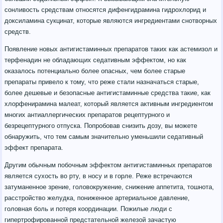
сонливость средствам относятся дифенгидрамина гидрохлорид и
доксиламина сукцинат, которые являются ингредиентами снотворных
средств.
Появление новых антигистаминных препаратов таких как астемизол и
терфенадин не обладающих седативным эффектом, но как
оказалось потенциально более опасных, чем более старые
препараты привело к тому, что реже стали назначаться старые,
более дешевые и безопасные антигистаминные средства такие, как
хлорфенирамина малеат, который является активным ингредиентом
многих антиаллергических препаратов рецептурного и
безрецептурного отпуска. Попробовав снизить дозу, вы можете
обнаружить, что тем самым значительно уменьшили седативный
эффект препарата.
Другим обычным побочным эффектом антигистаминных препаратов
является сухость во рту, в носу и в горле. Реже встречаются
затуманенное зрение, головокружение, снижение аппетита, тошнота,
расстройство желудка, пониженное артериальное давление,
головная боль и потеря координации. Пожилые люди с
гипертрофированной предстательной железой зачастую