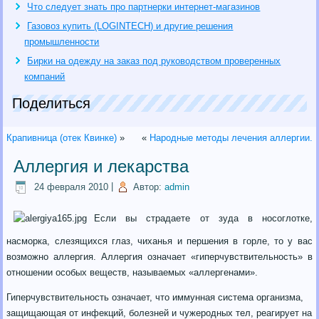
Что следует знать про партнерки интернет-магазинов
Газовоз купить (LOGINTECH) и другие решения
промышленности
Бирки на одежду на заказ под руководством проверенных
компаний
Поделиться
Крапивница (отек Квинке)
»
«
Народные методы лечения аллергии.
Аллергия и лекарства
24 февраля 2010
|
Автор:
admin
Если вы страдаете от зуда в носоглотке,
насморка, слезящихся глаз, чиханья и першения в горле, то у вас
возможно аллергия. Аллергия означает «гиперчувствительность» в
отношении особых веществ, называемых «аллергенами».
Гиперчувствительность означает, что иммунная система организма,
защищающая от инфекций, болезней и чужеродных тел, реагирует на