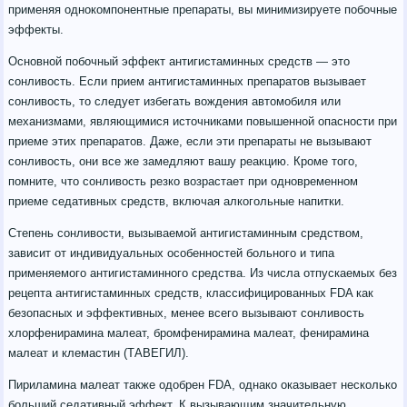
применяя однокомпонентные препараты, вы минимизируете побочные
эффекты.
Основной побочный эффект антигистаминных средств — это
сонливость. Если прием антигистаминных препаратов вызывает
сонливость, то следует избегать вождения автомобиля или
механизмами, являющимися источниками повышенной опасности при
приеме этих препаратов. Даже, если эти препараты не вызывают
сонливость, они все же замедляют вашу реакцию. Кроме того,
помните, что сонливость резко возрастает при одновременном
приеме седативных средств, включая алкогольные напитки.
Степень сонливости, вызываемой антигистаминным средством,
зависит от индивидуальных особенностей больного и типа
применяемого антигистаминного средства. Из числа отпускаемых без
рецепта антигистаминных средств, классифицированных FDA как
безопасных и эффективных, менее всего вызывают сонливость
хлорфенирамина малеат, бромфенирамина малеат, фенирамина
малеат и клемастин (ТАВЕГИЛ).
Пириламина малеат также одобрен FDA, однако оказывает несколько
больший седативный эффект. К вызывающим значительную