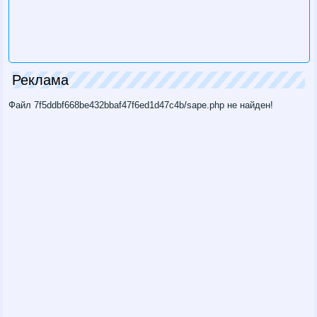
Реклама
Файл 7f5ddbf668be432bbaf47f6ed1d47c4b/sape.php не найден!