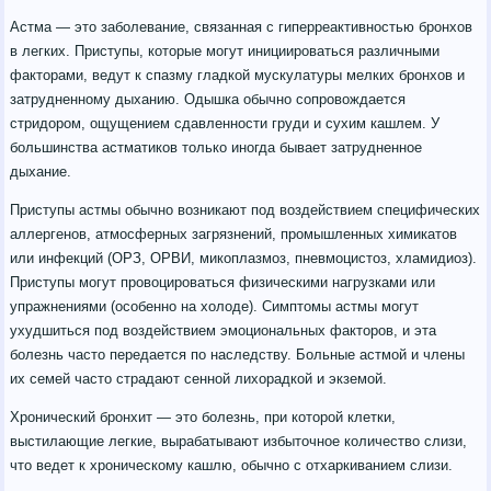
Астма — это заболевание, связанная с гиперреактивностью бронхов
в легких. Приступы, которые могут инициироваться различными
факторами, ведут к спазму гладкой мускулатуры мелких бронхов и
затрудненному дыханию. Одышка обычно сопровождается
стридором, ощущением сдавленности груди и сухим кашлем. У
большинства астматиков только иногда бывает затрудненное
дыхание.
Приступы астмы обычно возникают под воздействием специфических
аллергенов, атмосферных загрязнений, промышленных химикатов
или инфекций (ОРЗ, ОРВИ, микоплазмоз, пневмоцистоз, хламидиоз).
Приступы могут провоцироваться физическими нагрузками или
упражнениями (особенно на холоде). Симптомы астмы могут
ухудшиться под воздействием эмоциональных факторов, и эта
болезнь часто передается по наследству. Больные астмой и члены
их семей часто страдают сенной лихорадкой и экземой.
Хронический бронхит — это болезнь, при которой клетки,
выстилающие легкие, вырабатывают избыточное количество слизи,
что ведет к хроническому кашлю, обычно с отхаркиванием слизи.