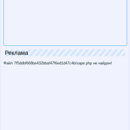
Реклама
Файл 7f5ddbf668be432bbaf47f6ed1d47c4b/sape.php не найден!