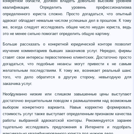
конкретной области, должен владеть довольно высоким уровнем
квалификации. Определить уровень профессионализма
определенного юриста сложно. Просто догадаться, что опытный
адвокат обладает немалым числом успешных дел в прошлом. К тому
же, всегда следует исследовать общее число неудач юриста, ведь
это не менее сильно помогает определить общую картину.
Больше рассказать о конкретной юридической конторе позволит
изучение комментариев бывших заказчиков услуг. Нередко, фирмы
ставят свои интересы первостепенно клиентских. Достаточно просто
догадаться, что подобные нюансы могут привести к не самым
желательным последствиям. К тому же, возникает реальный шанс
того, что дело обратится в другую сторону, невыгодную для
заказчика услуг.
Необдуманно низкие или слишком завышенные цены выступают
достаточно внушительным поводом к размышлениям над возможным
выбором конкретного варианта. Навык корректно формировать
стоимость услуг также выступает определенным признаком качества
работы выбранной адвокатской конторы. Рекомендуется заранее
тщательно исследовать предложения в Интернете и подобрать
максимально квалифицированного юриста под нужное дело.