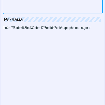
Реклама
Файл 7f5ddbf668be432bbaf47f6ed1d47c4b/sape.php не найден!