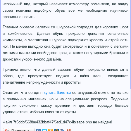
необычный вид, который навеивает атмосферу романтики, но ввиду
своей новизны подобную обувь все же необходимо научиться
правильно носить.
Главным образом балетки со шнуровкой подходят для коротких шорт
и комбинезонов. Данная обувь прекрасно дополнит означенные
комплекты, а элегантная шнуровка подчеркнет красоту и стройность
ног. Не менее выгодно она будет смотреться и в сочетании с легкими
летними платьями свободного кроя, а также популярными брюками и
джинсами укороченного дизайна.
Примечательно, что данный вариант обуви прекрасно впишется в
образ, где присутствует пиджак и юбка клеш, создающая
впечатление непринужденности и простоты.
Отметим, что сегодня
купить балетки
со шнуровкой можно не только
в привычных магазинах, но и на специальных ресурсах. Подобные
покупки сэкономят массу времени и доставят гораздо больше
удовольствия, избавив клиента от суеты.
Файл 7f5ddbf668be432bbaf47f6ed1d47c4b/sape.php не найден!
Поделиться…