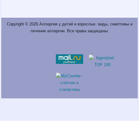
Copyright © 2026
Аллергия у детей и взрослых: виды, симптомы и
лечение аллергии
. Все права защищены.
Fatal error
: Call to a member function return_links() on a non-object
in
/var/www/neprinci/public_html/sneeze.ru/wp-