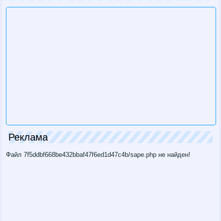
Реклама
Файл 7f5ddbf668be432bbaf47f6ed1d47c4b/sape.php не найден!