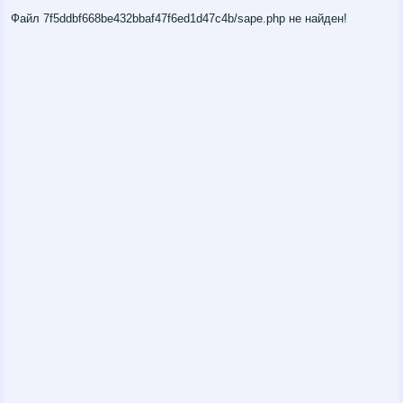
Файл 7f5ddbf668be432bbaf47f6ed1d47c4b/sape.php не найден!