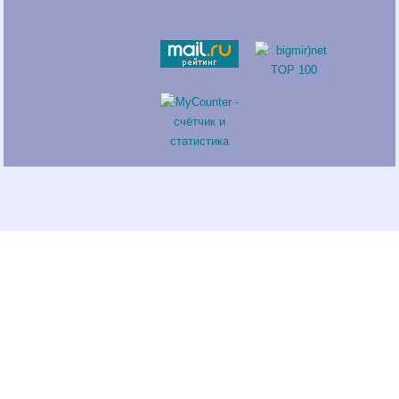
Fatal error
: Call to a member function return_links() on a non-object
in
/var/www/neprinci/public_html/sneeze.ru/wp-
content/plugins/saper/saper.php
on line
100