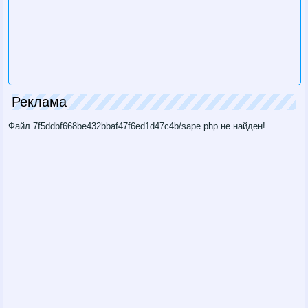
Реклама
Файл 7f5ddbf668be432bbaf47f6ed1d47c4b/sape.php не найден!