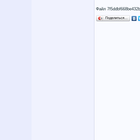
Файл 7f5ddbf668be432b
Поделиться…