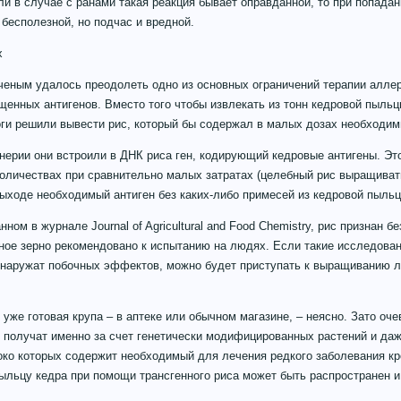
ли в случае с ранами такая реакция бывает оправданной, то при попада
 бесполезной, но подчас и вредной.
х
ченым удалось преодолеть одно из основных ограничений терапии алле
щенных антигенов. Вместо того чтобы извлекать из тонн кедровой пыл
оги решили вывести рис, который бы содержал в малых дозах необходим
нерии они встроили в ДНК риса ген, кодирующий кедровые антигены. Эт
количествах при сравнительно малых затратах (целебный рис выращиват
выходе необходимый антиген без каких-либо примесей из кедровой пыльц
ном в журнале Journal of Agricultural and Food Chemistry, рис признан 
ное зерно рекомендовано к испытанию на людях. Если такие исследова
наружат побочных эффектов, можно будет приступать к выращиванию л
 уже готовая крупа – в аптеке или обычном магазине, – неясно. Зато оче
 получат именно за счет генетически модифицированных растений и да
око которых содержит необходимый для лечения редкого заболевания кр
ыльцу кедра при помощи трансгенного риса может быть распространен и