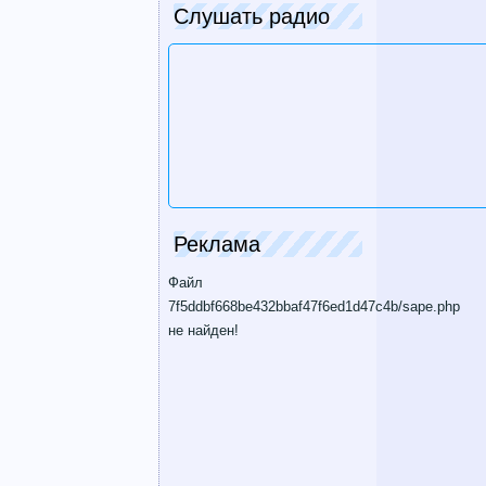
Слушать радио
Реклама
Файл
7f5ddbf668be432bbaf47f6ed1d47c4b/sape.php
не найден!