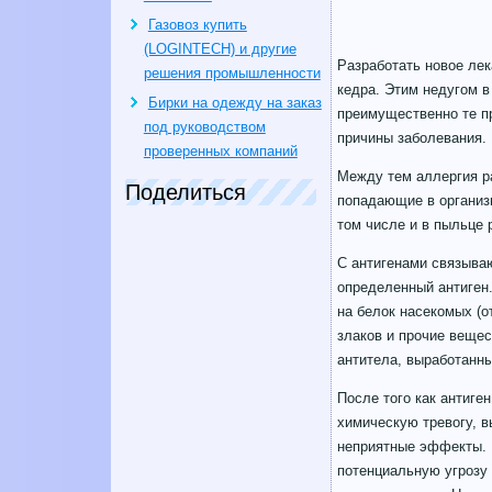
Газовоз купить
(LOGINTECH) и другие
Разработать новое лек
решения промышленности
кедра. Этим недугом в
Бирки на одежду на заказ
преимущественно те пр
под руководством
причины заболевания.
проверенных компаний
Между тем аллергия ра
Поделиться
попадающие в организ
том числе и в пыльце 
С антигенами связываю
определенный антиген.
на белок насекомых (о
злаков и прочие вещес
антитела, выработанны
После того как антиге
химическую тревогу, 
неприятные эффекты. К
потенциальную угрозу 