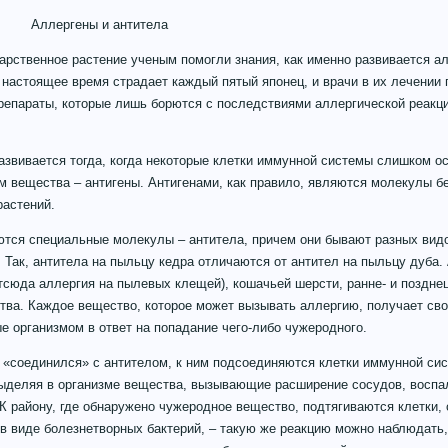
Аллергены и антитела
арственное растение ученым помогли знания, как именно развивается а
 настоящее время страдает каждый пятый японец, и врачи в их лечении
епараты, которые лишь борются с последствиями аллергической реакци
звивается тогда, когда некоторые клетки иммунной системы слишком ос
м вещества – антигены. Антигенами, как правило, являются молекулы б
растений.
тся специальные молекулы – антитела, причем они бывают разных видов
 Так, антитела на пыльцу кедра отличаются от антител на пыльцу дуба.
тсюда аллергия на пылевых клещей), кошачьей шерсти, ранне- и поздне
тва. Каждое вещество, которое может вызывать аллергию, получает св
е организмом в ответ на попадание чего-либо чужеродного.
н «соединился» с антителом, к ним подсоединяются клетки иммунной с
выделяя в организме вещества, вызывающие расширение сосудов, воспа
 району, где обнаружено чужеродное вещество, подтягиваются клетки,
в виде болезнетворных бактерий, – такую же реакцию можно наблюдать,