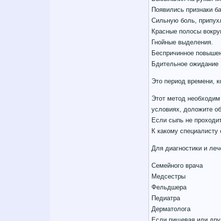
Появились признаки б
Сильную боль, припухл
Красные полосы вокру
Гнойные выделения.
Беспричинное повышен
Бдительное ожидание
Это период времени, к
Этот метод необходим
условиях, доложите об
Если сыпь не проходит
К какому специалисту
Для диагностики и леч
Семейного врача
Медсестры
Фельдшера
Педиатра
Дерматолога
Если пищевая или дру