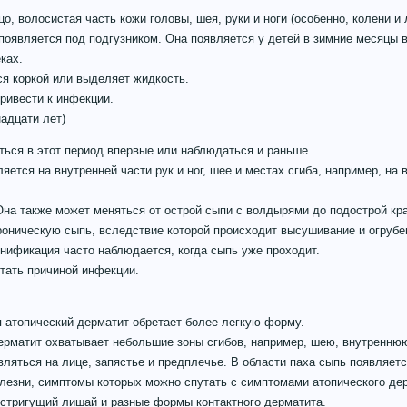
о, волосистая часть кожи головы, шея, руки и ноги (особенно, колени и 
 появляется под подгузником. Она появляется у детей в зимние месяцы в
ках.
я коркой или выделяет жидкость.
ривести к инфекции.
надцати лет)
ься в этот период впервые или наблюдаться и раньше.
яется на внутренней части рук и ног, шее и местах сгиба, например, на 
Она также может меняться от острой сыпи с волдырями до подострой кра
роническую сыпь, вследствие которой происходит высушивание и огрубе
нификация часто наблюдается, когда сыпь уже проходит.
тать причиной инфекции.
 атопический дерматит обретает более легкую форму.
рматит охватывает небольшие зоны сгибов, например, шею, внутреннюю
ляться на лице, запястье и предплечье. В области паха сыпь появляетс
лезни, симптомы которых можно спутать с симптомами атопического дер
, стригущий лишай и разные формы контактного дерматита.