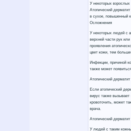
У некоторых взрослых 
Атопический дерматит
в сухое, повышенный к
Осложнения
У некоторых людей с а
верхней части рук или
проявления атопическо
цвет кожи, тем больше
Инфекции, причиной ко
также может появиться
Атопический дерматит 
Если атопический дерм
вирус также вызывает 
кровоточить, может та
врача.
Атопический дерматит 
У людей с таким кожны