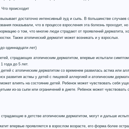
 Что происходит
 вызывает достаточно интенсивный зуд и сыпь. В большинстве случаев 
вания показывали, что в процессе взросления эта болезнь проходит, н
рмацию о том, что многие люди страдают от проявлений дерматита, хот
ростки. Также атопический дерматит может возникать и у взрослых.
 до одиннадцати лет)
етей, страдающих атопическим дерматитом, впервые испытали симптом
1 года до 5 лет.
детей с атопическим дерматитом со временем развилась астма или алл
ск развития астмы у детей с пищевой аллергией и атопическим дермат
 может влиять на состояние детей. Ребенок может чувствовать себя ущ
етьми из-за сыпи или ограничений в диете. Ребенок может чувствовать 
, страдающие в детстве атопическим дерматитом, могут и дальше испы
атит впервые проявляется в взрослом возрасте, его форма более остра