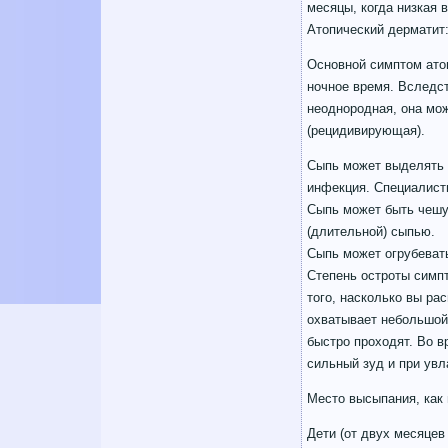
месяцы, когда низкая 
Атопический дерматит
Основной симптом ато
ночное время. Вследст
неоднородная, она мож
(рецидивирующая).
Сыпь может выделять ж
инфекция. Специалист
Сыпь может быть чешу
(длительной) сыпью.
Сыпь может огрубевать
Степень остроты симпт
того, насколько вы ра
охватывает небольшой
быстро проходят. Во в
сильный зуд и при увл
Место высыпания, как 
Дети (от двух месяцев