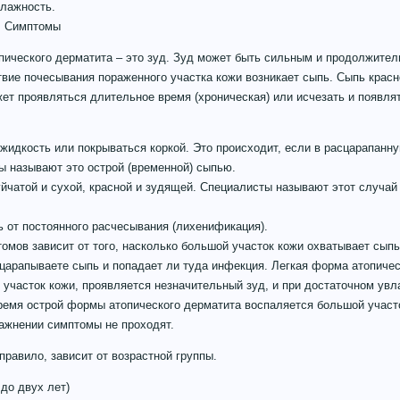
влажность.
: Симптомы
пического дерматита – это зуд. Зуд может быть сильным и продолжител
вие почесывания пораженного участка кожи возникает сыпь. Сыпь красн
ет проявляться длительное время (хроническая) или исчезать и появля
идкость или покрываться коркой. Это происходит, если в расцарапанн
ы называют это острой (временной) сыпью.
йчатой и сухой, красной и зудящей. Специалисты называют этот случай
 от постоянного расчесывания (лихенификация).
омов зависит от того, насколько большой участок кожи охватывает сыпь
сцарапываете сыпь и попадает ли туда инфекция. Легкая форма атопиче
 участок кожи, проявляется незначительный зуд, и при достаточном ув
ремя острой формы атопического дерматита воспаляется большой участ
ажнении симптомы не проходят.
правило, зависит от возрастной группы.
 до двух лет)