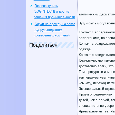
Газовоз купить
(LOGINTECH) и другие
атопическим дерматито
решения промышленности
Зуд и сыпь могут возн
Бирки на одежду на заказ
под руководством
Контакт с аллергенам
проверенных компаний
аллергенами, но специ
Контакт с раздражите
Поделиться
одежда.
Контакт с раздражите
Климатические изменен
достаточно влаги, это
Температурные измене
температуры увеличива
комнату, переход из т
Эмоциональный стресс.
Прием определенных пр
детей, как с легкой, 
специалисты не уверен
Чрезмерное мытье. Час