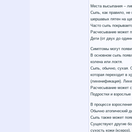
Места высыпания – лиц
Сыпь, как правило, не
шершавых пятен на ще
Часто сыпь покрываетс
Расчесывание может п
Дети (от двух до один
Симптомы могут появит
В основном сыпь появл
колена или локтя.
Сыпь, обычно, сухая. 
которая переходит в х
(лихенификация). Лихе
Расчесывание может с
Подростки и взрослые
В процессе взросления
Обычно атопический де
Сыпь также может появ
Существуют другие бо
сухость кожи (ксероз)