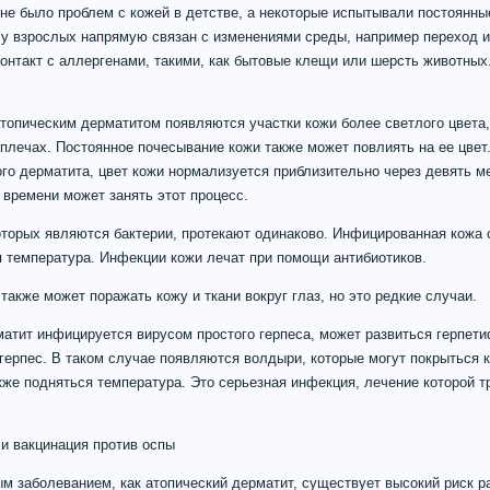
не было проблем с кожей в детстве, а некоторые испытывали постоянны
 у взрослых напрямую связан с изменениями среды, например переход 
онтакт с аллергенами, такими, как бытовые клещи или шерсть животных
топическим дерматитом появляются участки кожи более светлого цвета, 
 плечах. Постоянное почесывание кожи также может повлиять на ее цвет
го дерматита, цвет кожи нормализуется приблизительно через девять м
 времени может занять этот процесс.
торых являются бактерии, протекают одинаково. Инфицированная кожа с
 температура. Инфекции кожи лечат при помощи антибиотиков.
также может поражать кожу и ткани вокруг глаз, но это редкие случаи.
атит инфицируется вирусом простого герпеса, может развиться герпети
герпес. В таком случае появляются волдыри, которые могут покрыться 
кже подняться температура. Это серьезная инфекция, лечение которой т
и вакцинация против оспы
м заболеванием, как атопический дерматит, существует высокий риск р