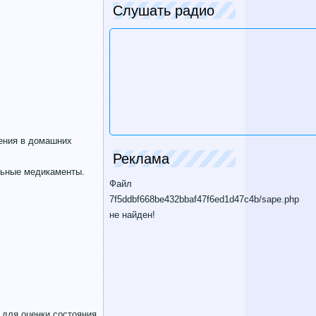
Слушать радио
чения в домашних
Реклама
ильные медикаменты.
Файл
7f5ddbf668be432bbaf47f6ed1d47c4b/sape.php
не найден!
 для оценки состояния