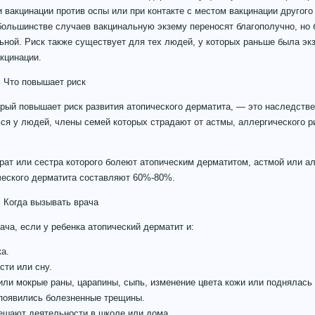
 вакцинации против оспы или при контакте с местом вакцинации другого 
большинстве случаев вакцинальную экзему переносят благополучно, но
ной. Риск также существует для тех людей, у которых раньше была экз
кцинации.
: Что повышает риск
рый повышает риск развития атопического дерматита, — это наследстве
ся у людей, члены семей которых страдают от астмы, аллергического р
брат или сестра которого болеют атопическим дерматитом, астмой или а
ческого дерматита составляют 60%-80%.
 Когда вызывать врача
ча, если у ребенка атопический дерматит и:
а.
ти или сну.
ли мокрые раны, царапины, сыпь, изменение цвета кожи или поднялась 
 появились болезненные трещины.
ешают деятельности в школе или дома.