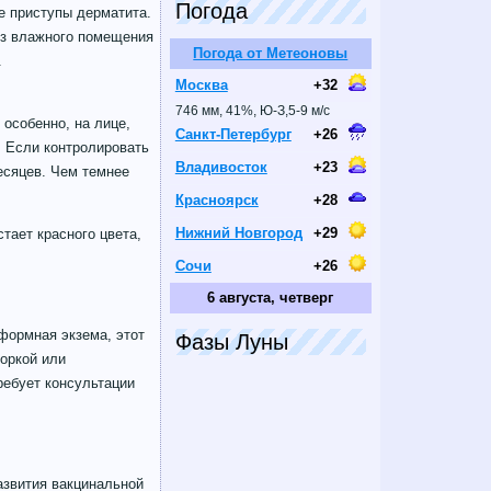
Погода
е приступы дерматита.
из влажного помещения
Погода от Метеоновы
.
Москва
+32
746 мм, 41%, Ю-З,5-9 м/с
особенно, на лице,
Санкт-Петербург
+26
. Если контролировать
Владивосток
+23
есяцев. Чем темнее
Красноярск
+28
Нижний Новгород
+29
тает красного цвета,
Сочи
+26
6 августа, четверг
формная экзема, этот
Фазы Луны
коркой или
ребует консультации
азвития вакцинальной