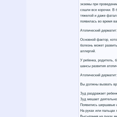
экземы при проведении
сошли все корочки. В 
тяжелой и даже фаталь
появилась во время ва
Атопический дерматит
Основной фактор, кото
болезнь может развить
аллергий.
У ребенка, родитель, 
шансы развития атопи
Атопический дерматит:
Вы должны вызвать вра
Зуд раздражает ребенк
Зуд мешает деятельнос
Появились шершавые и
На руках или пальцах
Высыпания на руках м