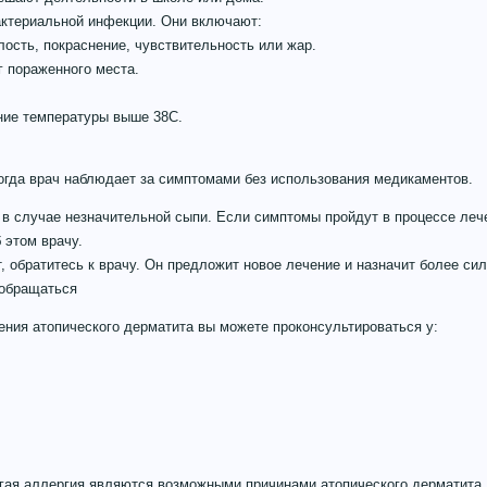
актериальной инфекции. Они включают:
ость, покраснение, чувствительность или жар.
г пораженного места.
ие температуры выше 38С.
огда врач наблюдает за симптомами без использования медикаментов.
 в случае незначительной сыпи. Если симптомы пройдут в процессе ле
 этом врачу.
, обратитесь к врачу. Он предложит новое лечение и назначит более с
 обращаться
ения атопического дерматита вы можете проконсультироваться у:
гая аллергия являются возможными причинами атопического дерматита,