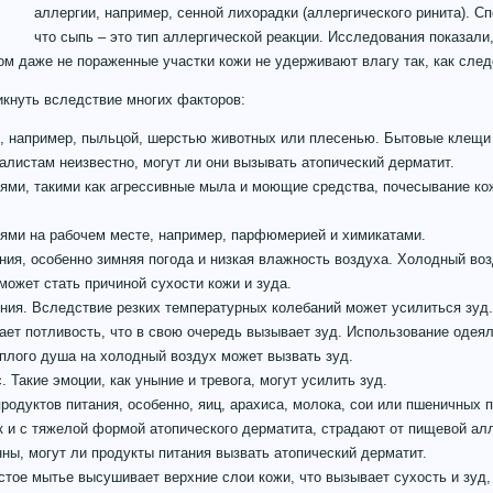
аллергии, например, сенной лихорадки (аллергического ринита). С
что сыпь – это тип аллергической реакции. Исследования показали,
м даже не пораженные участки кожи не удерживают влагу так, как след
икнуть вследствие многих факторов:
и, например, пыльцой, шерстью животных или плесенью. Бытовые клещи 
алистам неизвестно, могут ли они вызывать атопический дерматит.
лями, такими как агрессивные мыла и моющие средства, почесывание ко
лями на рабочем месте, например, парфюмерией и химикатами.
ия, особенно зимняя погода и низкая влажность воздуха. Холодный во
 может стать причиной сухости кожи и зуда.
ния. Вследствие резких температурных колебаний может усилиться зуд
ет потливость, что в свою очередь вызывает зуд. Использование одеял
еплого душа на холодный воздух может вызвать зуд.
 Такие эмоции, как уныние и тревога, могут усилить зуд.
одуктов питания, особенно, яиц, арахиса, молока, сои или пшеничных 
так и с тяжелой формой атопического дерматита, страдают от пищевой ал
ны, могут ли продукты питания вызвать атопический дерматит.
тое мытье высушивает верхние слои кожи, что вызывает сухость и зуд,