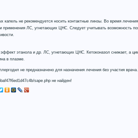
х капель не рекомендуется носить контактные линзы. Во время лечения
 и применения ЛС, угнетающих ЦНС. Следует учитывать возможность по
ивости.
 эффект этанола и др. ЛС, угнетающих ЦНС. Кетоконазол снижает, а ц
на в плазме.
лергодил не предназначено для назначения лечения без участия врача.
baf47f6ed1d47c4b/sape.php не найден!