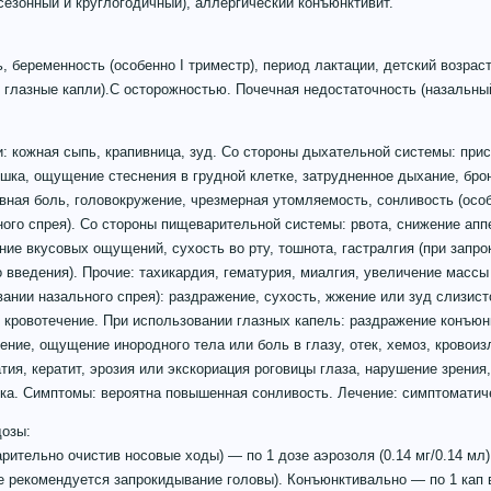
сезонный и круглогодичный), аллергический конъюнктивит.
, беременность (особенно I триместр), период лактации, детский возраст
 глазные капли).C осторожностью. Почечная недостаточность (назальный
: кожная сыпь, крапивница, зуд. Со стороны дыхательной системы: прис
шка, ощущение стеснения в грудной клетке, затрудненное дыхание, бро
вная боль, головокружение, чрезмерная утомляемость, сонливость (осо
ого спрея). Со стороны пищеварительной системы: рвота, снижение аппе
ение вкусовых ощущений, сухость во рту, тошнота, гастралгия (при запр
 введения). Прочие: тахикардия, гематурия, миалгия, увеличение массы
вании назального спрея): раздражение, сухость, жжение или зуд слизис
 кровотечение. При использовании глазных капель: раздражение конъю
чение, ощущение инородного тела или боль в глазу, отек, хемоз, кровои
тия, кератит, эрозия или экскориация роговицы глаза, нарушение зрения,
ка. Симптомы: вероятна повышенная сонливость. Лечение: симптоматич
дозы:
рительно очистив носовые ходы) — по 1 дозе аэрозоля (0.14 мг/0.14 мл
(не рекомендуется запрокидывание головы). Конъюнктивально — по 1 кап 