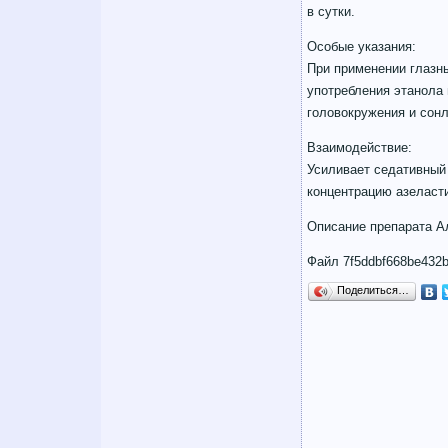
в сутки.
Особые указания:
При применении глазны
употребления этанола
головокружения и сонл
Взаимодействие:
Усиливает седативный
концентрацию азеласти
Описание препарата Ал
Файл 7f5ddbf668be432b
Поделиться…