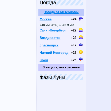
Погода
Погода от Метеоновы
Москва
+24
748 мм, 35%, С-З,5-9 м/с
Санкт-Петербург
+22
Владивосток
+22
Красноярск
+17
Нижний Новгород
+23
Сочи
+25
9 августа, воскресенье
Фазы Луны