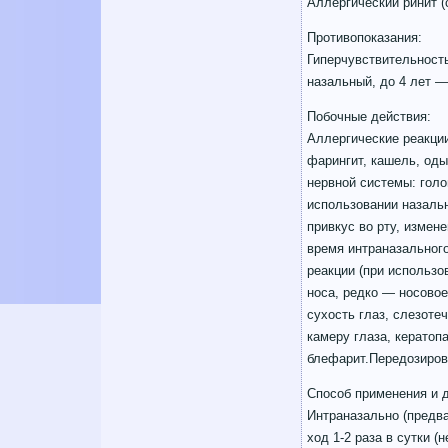
Аллергический ринит (
Противопоказания:
Гиперчувствительность
назальный, до 4 лет —
Побочные действия:
Аллергические реакции
фарингит, кашель, оды
нервной системы: голо
использовании назальн
привкус во рту, измен
время интраназального
реакции (при использо
носа, редко — носовое
сухость глаз, слезоте
камеру глаза, кератопа
блефарит.Передозиров
Способ применения и 
Интраназально (предва
ход 1-2 раза в сутки 