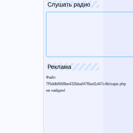
Слушать радио
Реклама
Файл
7f5ddbf668be432bbaf47f6ed1d47c4b/sape.php
не найден!