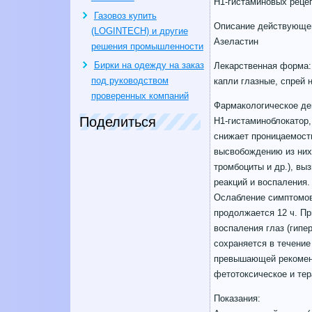
H1-гистаминовых реце
Газовоз купить
Описание действующег
(LOGINTECH) и другие
Азеластин
решения промышленности
Бирки на одежду на заказ
Лекарственная форма:
под руководством
капли глазные, спрей
проверенных компаний
Фармакологическое де
Поделиться
H1-гистаминоблокатор
снижает проницаемость
высвобождению из них 
тромбоциты и др.
), вы
реакций и воспаления.
Ослабление симптомов 
продолжается 12 ч. П
воспаления глаз (гипе
сохраняется в течение
превышающей рекоменд
фетотоксическое и тер
Показания: