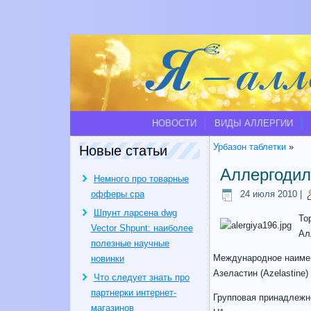
НОВОСТИ
ВИДЫ АЛЛЕРГИИ
Урбазон таблетки
»
Новые статьи
Аллергодил
Немного про товарные
офферы cpa
24 июля 2010
|
Шпунт ларсена dwg
То
Vector Shpunt: наиболее
Ал
полезные научные
Международное наиме
новинки
Азеластин (Azelastine)
Что следует знать про
партнерки интернет-
Групповая принадлежн
магазинов