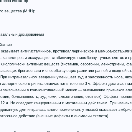
пторов блокатор
о вещества (МНН):
 назальный дозированный
йствие:
, оказывает антигистаминное, противоаллергическое и мембраностабили
 капилляров и экссудацию, стабилизирует мембрану тучных клеток и п
биологически активных веществ (гистамин, серотонин, лейкотриены, ф
зывающих бронхоспазм и способствующих развитию ранней и поздней ст
 При интраназальном введении уменьшает зуд и заложенность носа, чих
аллергического ринита отмечается в течение 3 ч. Эффект достигает ма
ри закапывании в конъюнктивальный мешок — уменьшение признаков алл
ремия, болезненность, зуд кожи, слезотечение, отек век). Эффект проявл
 12 ч. Не обладает канцерогенным и мутагенным действием. При назначен
ованную для интраназального применения, у мышей оказывает эмбриот
атогенное действие (внешние дефекты и аномалии скелета).