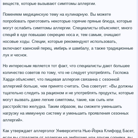
веществ, которые вызывают симптомы аллергии.
Поменяем медицинскую тему на кулинарную. Вы можете
попробовать приготовить некоторые горячие пряные блюда, которые
могут ослабить симптомы аллергии. Специалисты объясняют, много
специй в еде повышаю секрецию носа и, тем самым, очищают
носовые ходы. Специи, которые рекомендуют использовать,
включают каенский перец, имбирь и шамбалу, а также традиционные
лук и чеснок.
Но интересным является тот факт, что специалисты дают большее
количество советов по тому, что не следует употреблять. Госпожа
Харди объясняет, что пищевая аллергия связанна с сезонной
аллергией больше, чем принято считать. Она советует: «Вы должны
тщательно следить за рационом и не употреблять продукты, которые
могут вызвать даже легкие симптомы, такие, как сыпь или
расстройство желудка. Таким образом, вы сможете уменьшить
нагрузку на иммунную систему и уменьшить проявления сезонных
аллергий».
Как утверждает аллерголог Университета Нью-Йорка Клифорд Басет,
если вы страдаете от аллергии на амброзию или другие сорняки, вы