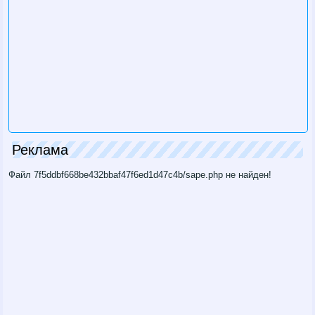
Реклама
Файл 7f5ddbf668be432bbaf47f6ed1d47c4b/sape.php не найден!