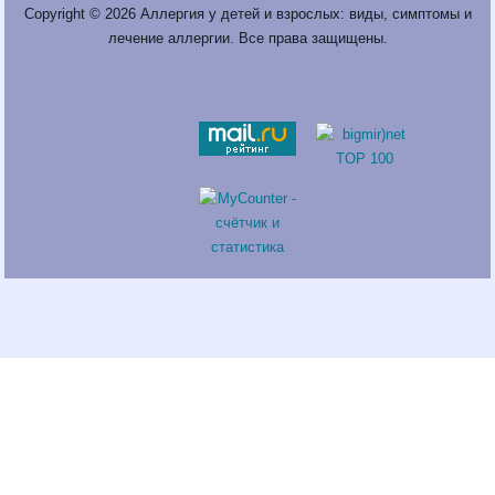
Copyright © 2026
Аллергия у детей и взрослых: виды, симптомы и
лечение аллергии
. Все права защищены.
Fatal error
: Call to a member function return_links() on a non-object
in
/var/www/neprinci/public_html/sneeze.ru/wp-
content/plugins/saper/saper.php
on line
100