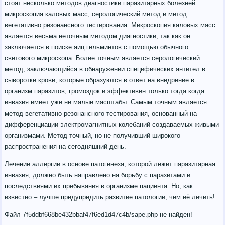
стоят несколько методов диагностики паразитарных болезней:
микроскопия каловых масс, серологический метод и метод
вегетативно резонансного тестирования. Микроскопия каловых масс
является весьма неточным методом диагностики, так как он
заключается в поиске яиц гельминтов с помощью обычного
светового микроскопа. Более точным является серологический
метод, заключающийся в обнаружении специфических антител в
сыворотке крови, которые образуются в ответ на внедрение в
организм паразитов, громоздок и эффективен только тогда когда
инвазия имеет уже не малые масштабы. Самым точным является
метод вегетативно резонансного тестирования, основанный на
дифференциации электромагнитных колебаний создаваемых живыми
организмами. Метод точный, но не получивший широкого
распространения на сегодняшний день.
Лечение аллергии в основе патогенеза, которой лежит паразитарная
инвазия, должно быть направлено на борьбу с паразитами и
последствиями их пребывания в организме пациента. Но, как
известно – лучше предупредить развитие патологии, чем её лечить!
Файл 7f5ddbf668be432bbaf47f6ed1d47c4b/sape.php не найден!