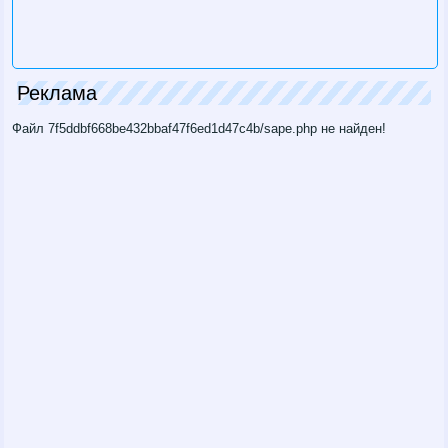
Реклама
Файл 7f5ddbf668be432bbaf47f6ed1d47c4b/sape.php не найден!