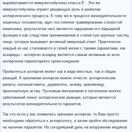
вырабатываются иммуноглобулины класса Е . Эти же
иммуноглобулины играют решающую роль в развитии
аллергического процесса. К тому же в процессе жизнедеятельности
кишечных гельминтов, идет постоянное травмирование слизистой
кишечника, результатом чего является нарушение его барьерной
функции и как следствие проникновение в слизистую крупных частиц
пищи, которые вызывают активный иммунный ответ. Практически
каждый из нас сталкивался в своей жизни с такими паразитами, как
аскариды – аллерген аскарид является самым активным из всех
аллергенов паразитарного происхождения.
Проявляться аллергия может как в виде местных, так и общих
реакций. К признакам аллергии можно отнести: аллергические
риниты, конъюнктивиты, дерматиты, экзему, крапивницу,
бронхиальную астму. Пусковым механизмом в патогенезе многих
заболеваний лежат аллергические реакции, которые являются
результатом жизнедеятельности паразитов.
Так что если у вас появились признаки аллергии, то Вам просто
необходимо обратиться к аллергологу, а затем пройти обследование
на наличие паразитов. На сегодняшний день на вооружении медиков